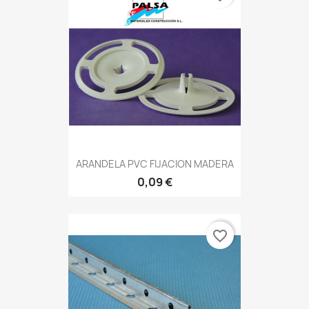
ARANDELA PVC FIJACION MADERA
0,09 €
favorite_border