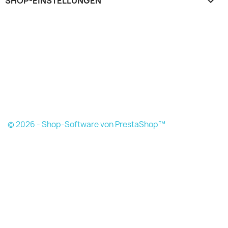
SHOP-EINSTELLUNGEN
keyboard_arrow_down
© 2026 - Shop-Software von PrestaShop™