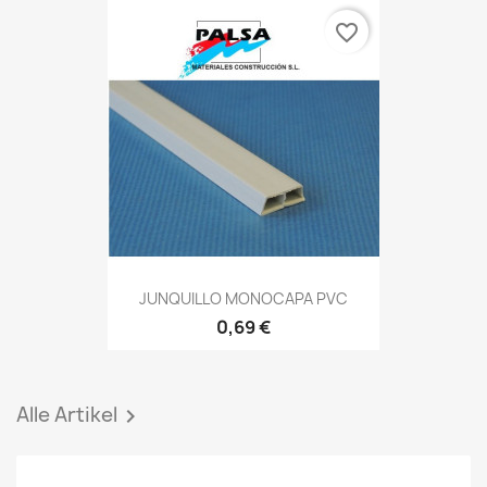
favorite_border
JUNQUILLO MONOCAPA PVC
0,69 €
Alle Artikel
