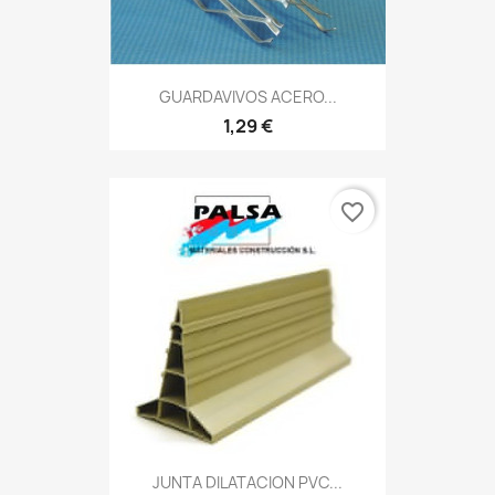
GUARDAVIVOS ACERO...
1,29 €
favorite_border
JUNTA DILATACION PVC...