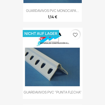
GUARDAVIVOS PVC MONOCAPA...
1,14 €
NICHT AUF LAGER
favorite_border
GUARDAVIVOS PVC "PUNTA FLECHA"