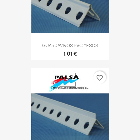
GUARDAVIVOS PVC YESOS
1,01 €
favorite_border