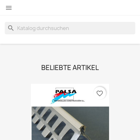

search
BELIEBTE ARTIKEL
favorite_border