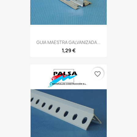
GUIA MAESTRA GALVANIZADA...
1,29 €
favorite_border