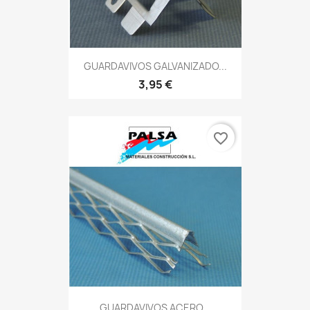
GUARDAVIVOS GALVANIZADO...
3,95 €
favorite_border
GUARDAVIVOS ACERO...