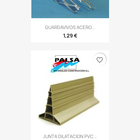
GUARDAVIVOS ACERO...
1,29 €
favorite_border
JUNTA DILATACION PVC...