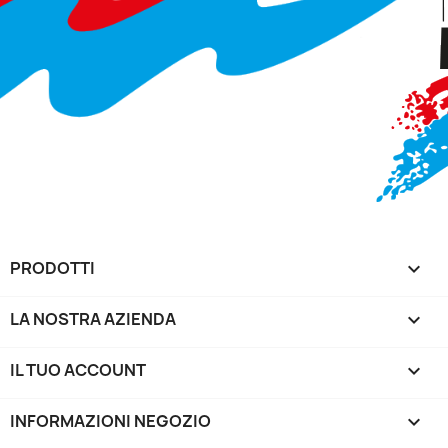
PRODOTTI

LA NOSTRA AZIENDA

IL TUO ACCOUNT

INFORMAZIONI NEGOZIO
keyboard_arrow_down