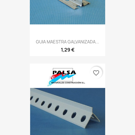
GUIA MAESTRA GALVANIZADA...
1,29 €
favorite_border