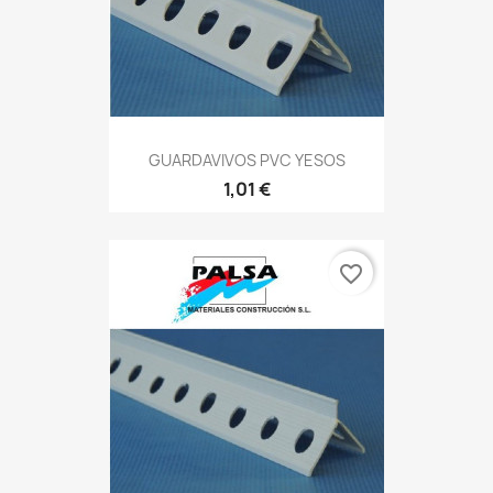
GUARDAVIVOS PVC YESOS
1,01 €
favorite_border