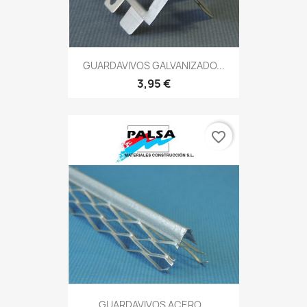
GUARDAVIVOS GALVANIZADO...
3,95 €
favorite_border
GUARDAVIVOS ACERO...