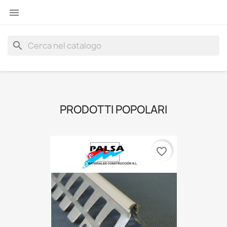

search
PRODOTTI POPOLARI
favorite_border