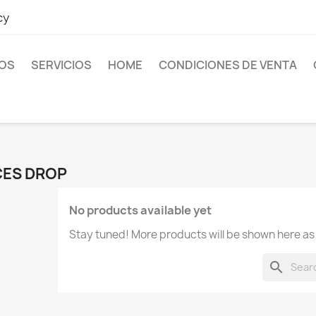
cy
OS
SERVICIOS
HOME
CONDICIONES DE VENTA
CES DROP
No products available yet
Stay tuned! More products will be shown here as
search