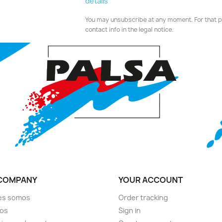
details
You may unsubscribe at any moment. For that p
contact info in the legal notice.
COMPANY
YOUR ACCOUNT
es somos
Order tracking
ios
Sign in