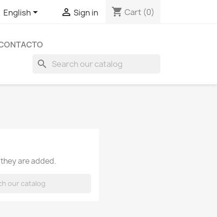
shopping_cart


Cart
(0)
English
Sign in
CONTACTO
search
 they are added.