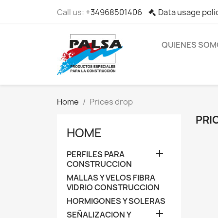
Call us:
+34968501406
Data usage poli
QUIENES SOM
Home
Prices drop
PRI
HOME

PERFILES PARA
CONSTRUCCION
MALLAS Y VELOS FIBRA
VIDRIO CONSTRUCCION
HORMIGONES Y SOLERAS

SEÑALIZACION Y